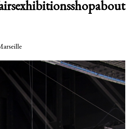
airs
exhibitions
shop
about
Marseille