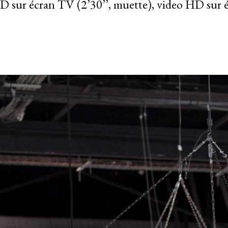
HD sur écran TV (2’30’’, muette), video HD sur é